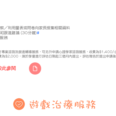
察／利用量表或問卷向家長搜集相關資料
跟進建議 (30分鐘)
#
服務
專業諮詢及跟進輔導服務，可另外申請心理學家諮詢服務，收費為$1,400/
為$2,000，須於學童進行評估日期起三個月內提出。評估報告於提出申請
按此參閱
遊戲治療服務