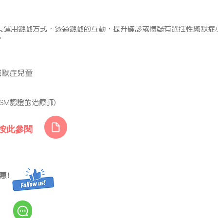
長運用遊戲方式，透過遊戲的互動，提升確診或懷疑有選擇性緘默症
。
緘默症兒童
-SM認證的治療師)
請按此參閱
優惠﹗
詢