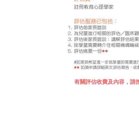
註冊教育心理學家
評估服務已包括：
評估前家長面談
為兒童進行相關的評估／臨床觀
評估後家長面談：講解評估結果和
按學童需要轉介往相關機構輪候
評估摘要一份
**
#
如家長希望進一步就學童的需要進行
**
如須申請詳細英文評估報告，收費
有關評估收費及內容，請