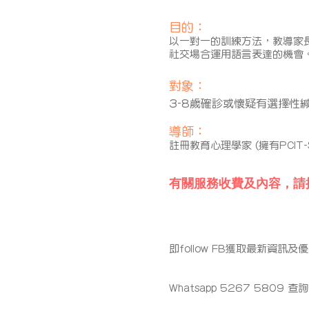
目的：
以一對一的訓練方法，教導家
社交場合運用語言表達的機會
對象：
3-8歲確診或懷疑有選擇性
導師：
​註冊教育心理學家 (擁有PCIT
有關服務收費及內容，
即follow FB獲取最新資訊及
Whatsapp 5267 5809 查